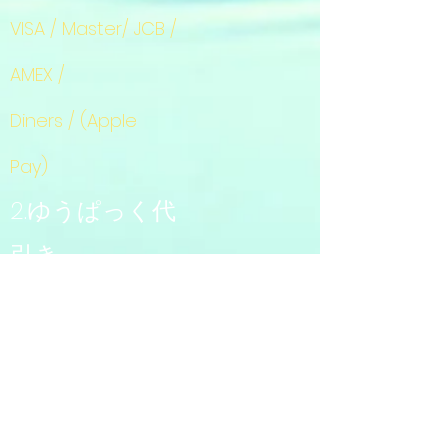
VISA / Master/ JCB /
AMEX /
Diners / (Apple
Pay)
2.ゆうぱっく代
引き
+
商品代金
送
+
料
1,000円
3.振り込み
ゆうちょ銀