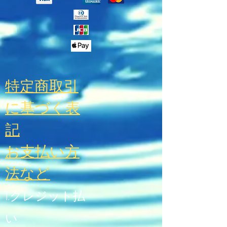
特定商取引
に基づく表
記
お支払い方
法
など
1.クレジット払
い