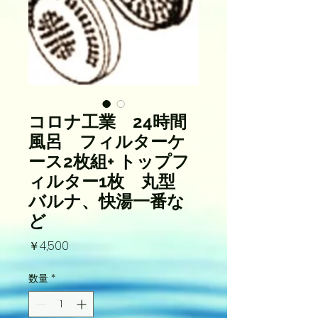
コロナ工業 24時間
風呂 フィルターケ
ース2枚組+ トップフ
ィルター1枚 丸型
バルナ、快湯一番な
ど
価
￥4,500
格
数量
*