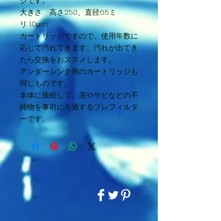
ジです。
大きさ 高さ250、直径65ミ
リ 1.0μm
カートリッジですので、使用年数に
応じて汚れてきます。汚れが出てき
たら交換をおススメします。
アンダーシンク用のカートリッジも
同じものです。
本体に接続して、泥やサビなどの不
純物を事前にろ過するプレフィルタ
ーです。