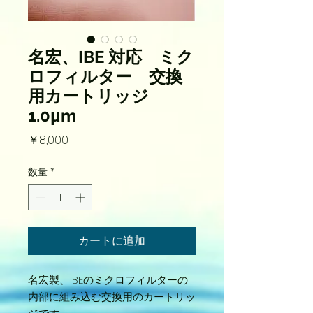
名宏、IBE 対応 ミク
ロフィルター 交換
用カートリッジ
1.0μm
価
￥8,000
格
数量
*
カートに追加
名宏製、IBEのミクロフィルターの
内部に組み込む交換用のカートリッ