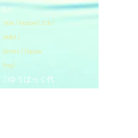
い
VISA / Master/ JCB /
AMEX /
Diners / (Apple
Pay)
2.ゆうぱっく代
引き
+
商品代金
送
+
料
1,000円
3.振り込み