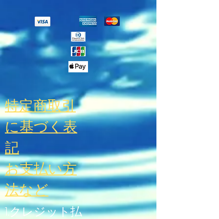
特定商取引
に基づく表
記
お支払い方
法
など
1.クレジット払