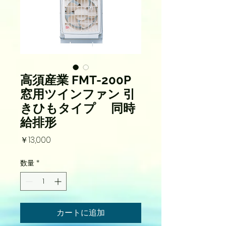
高須産業 FMT-200P
窓用ツインファン 引
きひもタイプ 同時
給排形
価
￥13,000
格
数量
*
カートに追加