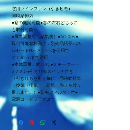
窓用ツインファン（引きヒモ）
同時給排気
●窓の開閉可能●窓の左右どちらに
も取付可能
●風向調整可（給気側）●AC100V●
取付可能窓枠高さ：別売品延長パネ
ルセットFM-200H-Sを使用で
2400mmまで対応
●本体重量：約4.3kg●２モーター・
2ファン●引きひもスイッチ付き
（引きひもを引く毎に、同時給排気
→換気（排気）→給気→停止を繰り
返します。）●防虫フィルター付●
電源コードプラグ2m