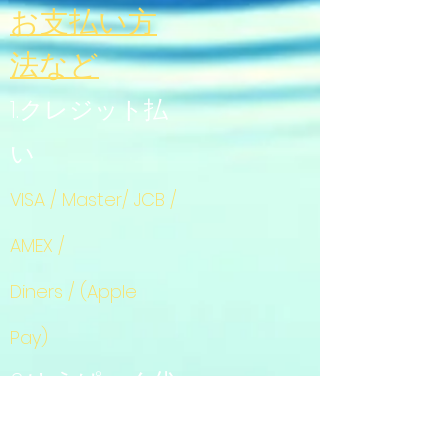
お支払い方
法
など
1.クレジット払
い
VISA / Master/ JCB /
AMEX /
Diners / (Apple
Pay)
2.ゆうぱっく代
引き