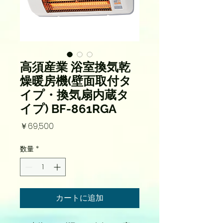
高須産業 浴室換気乾
燥暖房機(壁面取付タ
イプ・換気扇内蔵タ
イプ) BF-861RGA
価
￥69,500
格
数量
*
カートに追加