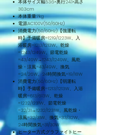
本体サイズ:幅53.6×奥行24.1×高さ
30.3cm
本体重量:7kg
電源:AC100V(50/60Hz)
消費電力(50/60Hz):【強運転
時】予備暖房=1219/1223W、入
浴暖房=1213/1213W、乾燥
=1243/1249W、節電乾燥
=43/49W→1243/1249W、風乾
燥・涼風=43/49W、換気
=24/26W、24時間換気=19/18W
消費電力(50/60Hz):【弱運転
時】予備暖房=1213/1213W、入浴
暖房=613/613W、乾燥
=1232/1231W、節電乾燥
=32/31→1232/1231W、風乾燥・
涼風=32/31W、換気=33/32W、
24時間換気=31/30W
ヒーター方式:グラファイトヒー