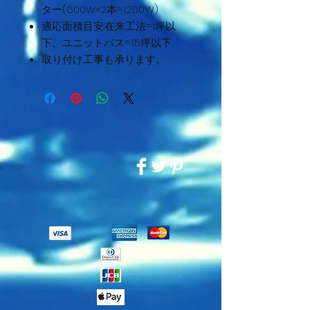
ター(600W×2本=1200W)
適応面積目安:在来工法=1坪以
下、ユニットバス=1.5坪以下
取り付け工事も承ります。