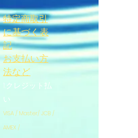
特定商取引
に基づく表
記
お支払い方
法
など
1.クレジット払
い
VISA / Master/ JCB /
AMEX /