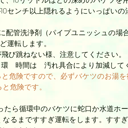
て、10リットルほどの深めのバケツを
0センチ以上隠れるようにいっぱいの
ツに配管洗浄剤（パイプユニッシュの
ど運転します。
び跳ねない様、注意してください。
 時間は 汚れ具合により加減して
ると危険ですので、必ずバケツのお湯を
ると危険です。
経ったら循環中のバケツに蛇口か水道ホ
くなるまですすぎ運転をします。すすぎ