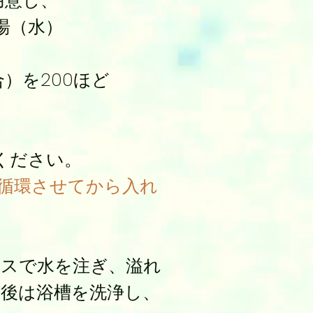
用意し、
湯（水）
場合）を200ほど
ください。
循環させてから入れ
ースで水を注ぎ、溢れ
後は浴槽を洗浄し、