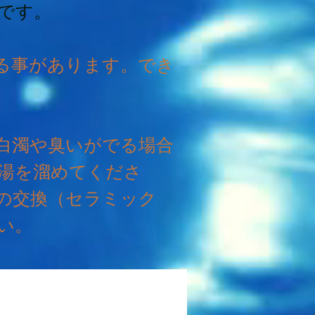
です。
る事があります。でき
白濁や臭いがでる場合
湯を溜めてくださ
の交換（セラミック
い。