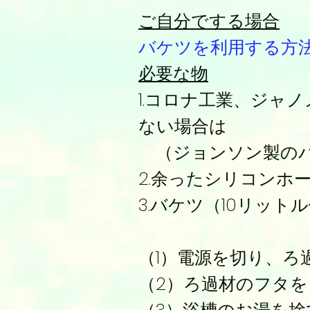
ご自分でする場合
バケツを利用する方
必要な物
1.コロナ工業、ジャ
ない場合は
（ジョンソン製のパ
2.余ったシリコンホ
3.バケツ（10リット
（1）電源を切り、
（2）ろ過材のフタ