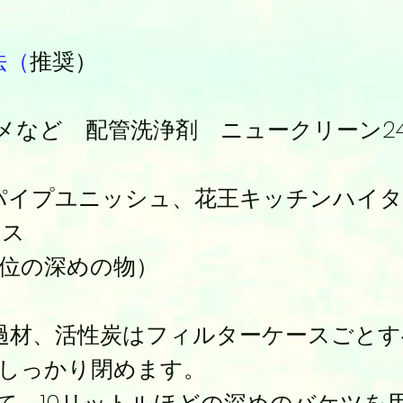
法（
推奨）
ノメなど 配管洗浄剤 ニュークリーン2
イプユニッシュ、花王キッチンハイタ
ース
ル位の深めの物）
ろ過材、活性炭はフィルターケースごと
をしっかり閉めます。