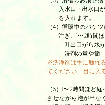
（3）浴槽のお湯を捨
入水口・出水口が1
を入れます。
（4）循環中のバケ
注ぎ、1〜2時間ほ
吐出口がら水が飛
洗剤の量や循 環
※洗浄剤は手に触れ
てください。目に入
（5）1〜2時間ほど
させながら泡が出な