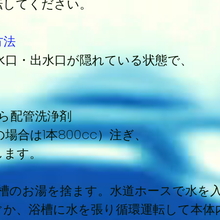
転してください。
方法
水口・出水口が隠れている状態で、
ら配管洗浄剤
場合は1本800cc）注ぎ、
します。
浴槽のお湯を捨ます。水道ホースで水を
ぐか、浴槽に水を張り循環運転して本体