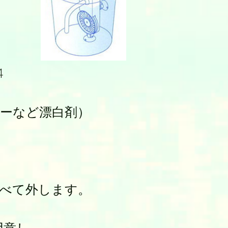
4
ーなど漂白剤）
すべて外します。