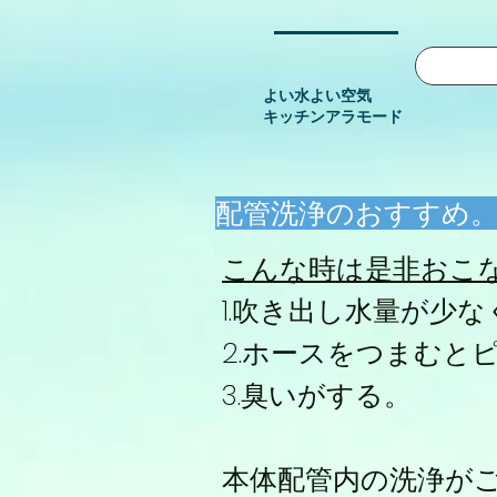
よい水よい空気
​キッチンアラモード
配管洗浄のおすすめ
こんな時は是非おこ
1.吹き出し水量が少
2.ホースをつまむと
3.臭いがする。
本体配管内の洗浄が