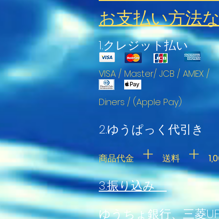
お支払い方法
1.クレジット払い
VISA / Master/ JCB / AMEX /
Diners / (Apple Pay)
2.ゆうぱっく代引き
+
+
商品代金
送料
1,
3.振り込み
ゆうちょ銀行、
三菱
U