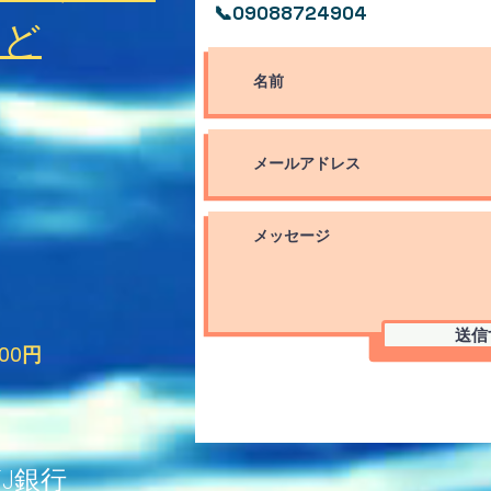
​📞09088724904
など
送信
000円
FJ銀行