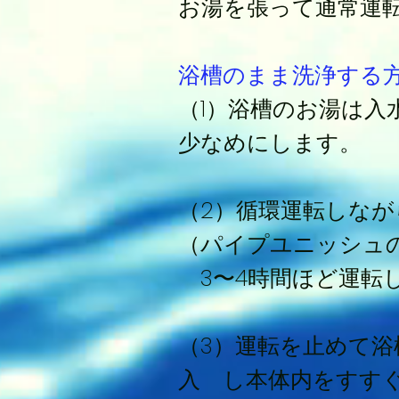
お湯を張って通常運
浴槽のまま洗浄する
（1）浴槽のお湯は入
少なめにします。
（2）循環運転しなが
（パイプユニッシュの
3〜4時間ほど運転
（3）運転を止めて
入 し本体内をすす