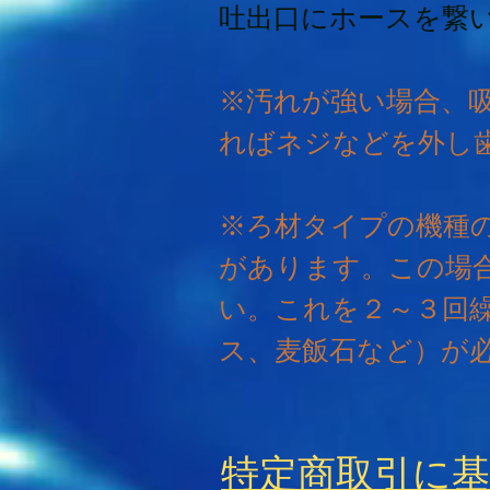
吐出口にホースを繋
※汚れが強い場合、
ればネジなどを外し
※ろ材タイプの機種
があります。この場
い。これを２～３回
ス、麦飯石など）が
特定商取引に