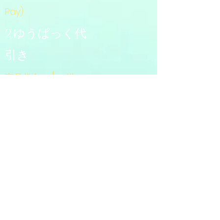
Pay)
2.ゆうぱっく代
引き
+
商品代金
送
+
料
1,000円
3.振り込み
ゆうちょ銀
行、
三菱
UFJ銀
行