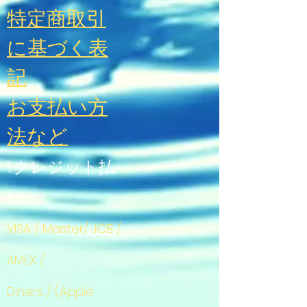
特定商取引
に基づく表
記
お支払い方
法
など
1.クレジット払
い
VISA / Master/ JCB /
AMEX /
Diners / (Apple