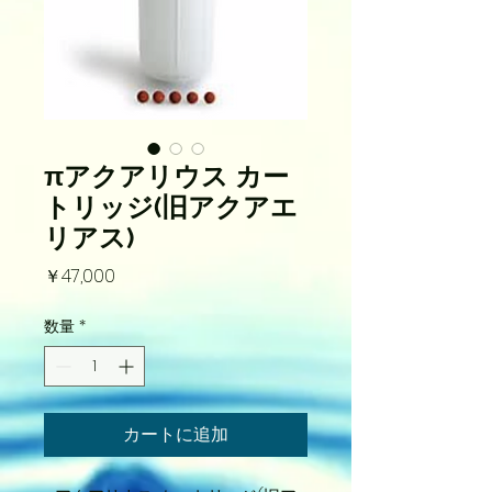
πアクアリウス カー
トリッジ(旧アクアエ
リアス)
価
￥47,000
格
数量
*
カートに追加