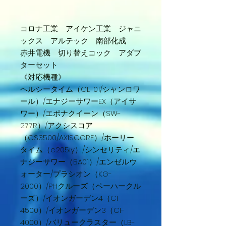
コロナ工業 アイケン工業 ジャニ
ックス アルテック 南部化成
赤井電機 切り替えコック アダプ
ターセット
《対応機種》
ヘルシータイム（CL-01/シャンロワ
ール）/エナジーサワーEX（アイサ
ワー）/エポナクイーン（SW-
277R）/アクシスコア
（CS3500/AXISCORE）/ホーリー
タイム（c205iy）/シンセリティ/エ
ナジーサワー（BA01）/エンゼルウ
ォーター/プラシオン（KG-
2000）/PHクルーズ（ペーハークル
ーズ）/イオンガーデン4（CI-
4500）/イオンガーデン3（CI-
4000）/バリュークラスター（LB-