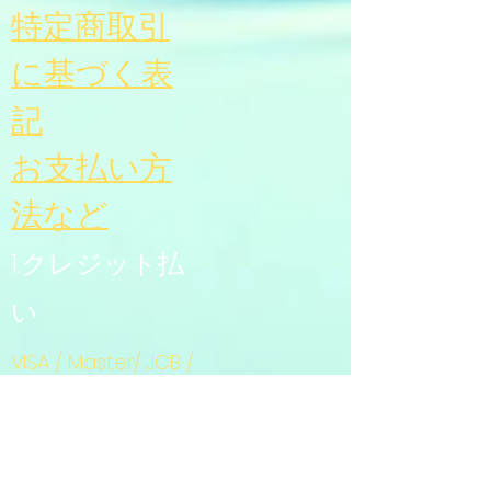
特定商取引
に基づく表
記
お支払い方
法
など
1.クレジット払
い
VISA / Master/ JCB /
AMEX /
Diners / (Apple