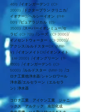
461）/イオンガーデン2（CI-
2000）/ドクタープラン クリニカ/
イオナー2/ヘルシーイオン（FHI-
001）/ピュアラジカル（ES-
3500）/スーパーイオンミュー/セ
ラビ（CI-701）/シーズ（CI-3000)/
イノセントウォーター（CI-2003)/
アクシス/ルルドスターDX（MW-
V）/イオンメイトDX/イオンメイト
（AI-2000）/イオングリーン（TI-
1000）/イオンガーデン5（CI-
5000）/ルルドスター（MW-3）/コ
ロナ工業他浄水器/シャンロワール
浄水器/エルセラーン（エルセラ
ン）浄水器
コロナ工業 アイケン工業 ジャニ
ックス アルテック 南部化成