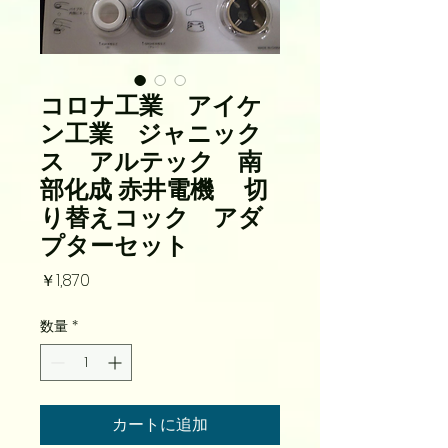
コロナ工業 アイケ
ン工業 ジャニック
ス アルテック 南
部化成 赤井電機 切
り替えコック アダ
プターセット
価
￥1,870
格
数量
*
カートに追加