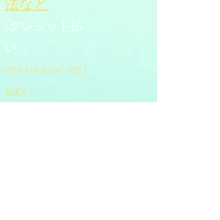
法
など
1.クレジット払
い
VISA / Master/ JCB /
AMEX /
Diners / (Apple
Pay)
2.ゆうぱっく代
引き
+
商品代金
送