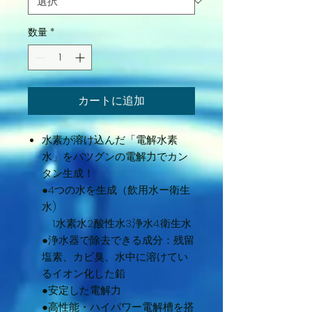
数量
*
カートに追加
水素が溶け込んだ「電解水素
水」をバツグンの電解力でカン
タン生成！
●4つの水を生成（飲用水ー衛生
水)
1.水素水2.酸性水3.浄水4.衛生水
●浄水器で除去できる成分：残留
塩素、カビ臭、水中に溶けてい
るイオン化した鉛
●安定した電解力
●高性能・ハイパワー電解槽を搭