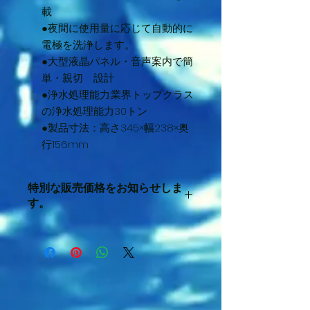
載
●夜間に使用量に応じて自動的に
電極を洗浄します。
●大型液晶パネル・音声案内で簡
単・親切 設計
●浄水処理能力:業界トップクラス
の浄水処理能力30トン
●製品寸法：高さ345×幅238×奥
行156mm
特別な販売価格をお知らせしま
す。
販売価格をお知らせします。
k-ala@nifty.com