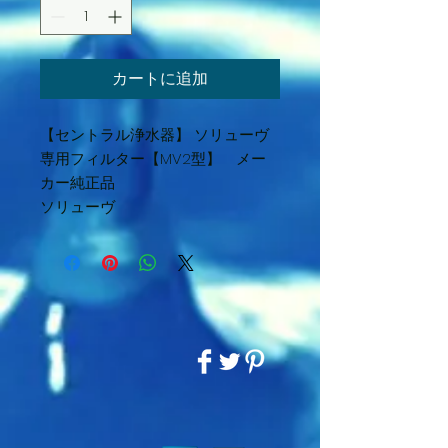
カートに追加
【セントラル浄水器】 ソリューヴ
専用フィルター【MV2型】 メー
カー純正品
ソリューヴ