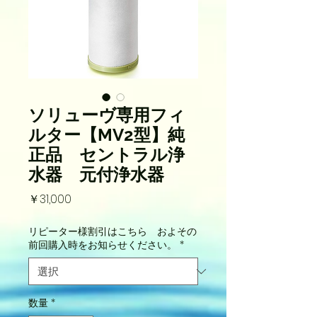
ソリューヴ専用フィ
ルター【MV2型】純
正品 セントラル浄
水器 元付浄水器
価
￥31,000
格
リピーター様割引はこちら およその
前回購入時をお知らせください。
*
数量
*