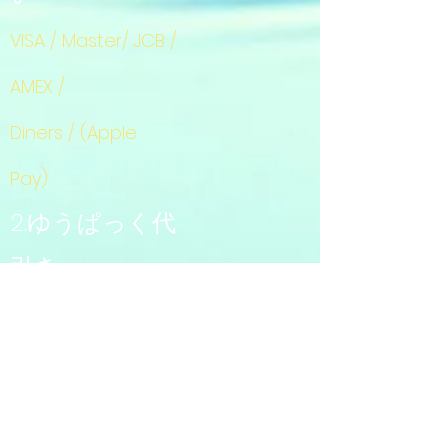
VISA / Master/ JCB /
AMEX /
Diners / (Apple
Pay)
2.ゆうぱっく代
引き
+
商品代金
送
+
料
1,000円
3.振り込み