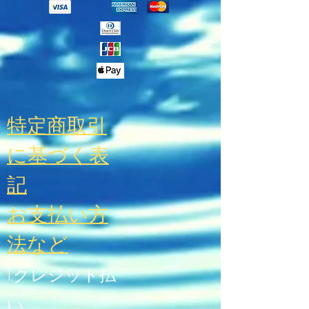
特定商取引
に基づく表
記
お支払い方
法
など
1.クレジット払
い